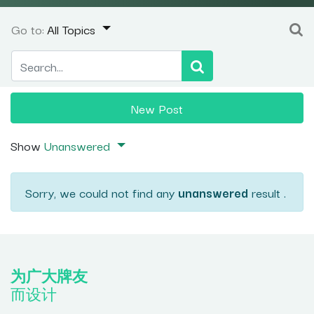
Go to:
All Topics
New Post
Show
Unanswered
Sorry, we could not find any
unanswered
result
.
为广大牌友
而设计